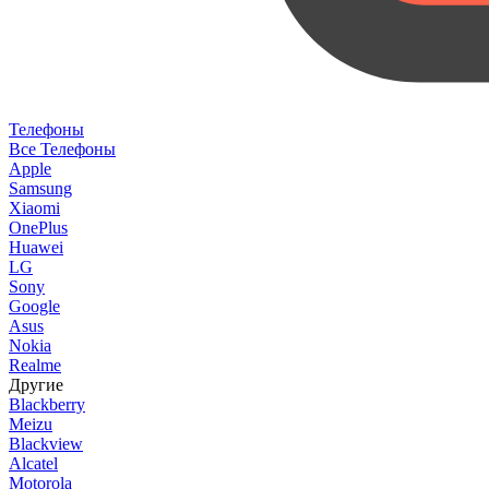
Телефоны
Все Телефоны
Apple
Samsung
Xiaomi
OnePlus
Huawei
LG
Sony
Google
Asus
Nokia
Realme
Другие
Blackberry
Meizu
Blackview
Alcatel
Motorola