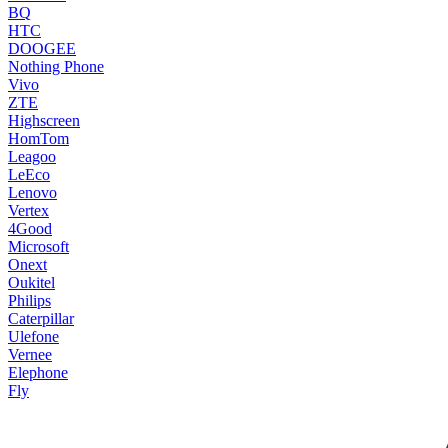
BQ
HTC
DOOGEE
Nothing Phone
Vivo
ZTE
Highscreen
HomTom
Leagoo
LeEco
Lenovo
Vertex
4Good
Microsoft
Onext
Oukitel
Philips
Caterpillar
Ulefone
Vernee
Elephone
Fly