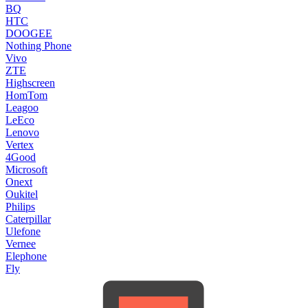
BQ
HTC
DOOGEE
Nothing Phone
Vivo
ZTE
Highscreen
HomTom
Leagoo
LeEco
Lenovo
Vertex
4Good
Microsoft
Onext
Oukitel
Philips
Caterpillar
Ulefone
Vernee
Elephone
Fly