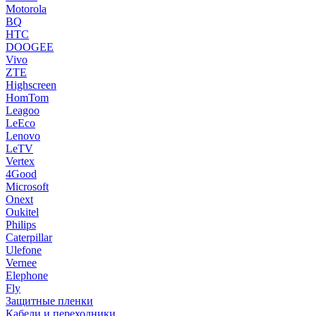
Motorola
BQ
HTC
DOOGEE
Vivo
ZTE
Highscreen
HomTom
Leagoo
LeEco
Lenovo
LeTV
Vertex
4Good
Microsoft
Onext
Oukitel
Philips
Caterpillar
Ulefone
Vernee
Elephone
Fly
Защитные пленки
Кабели и переходники