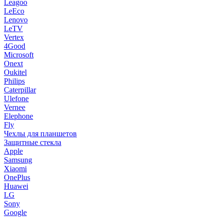
Leagoo
LeEco
Lenovo
LeTV
Vertex
4Good
Microsoft
Onext
Oukitel
Philips
Caterpillar
Ulefone
Vernee
Elephone
Fly
Чехлы для планшетов
Защитные стекла
Apple
Samsung
Xiaomi
OnePlus
Huawei
LG
Sony
Google