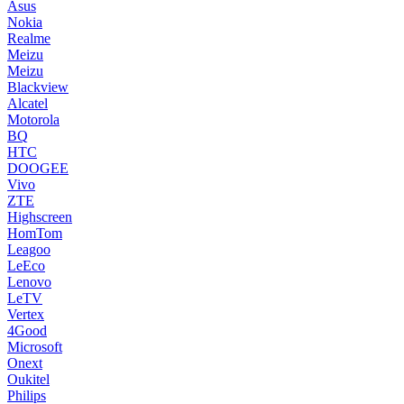
Asus
Nokia
Realme
Meizu
Meizu
Blackview
Alcatel
Motorola
BQ
HTC
DOOGEE
Vivo
ZTE
Highscreen
HomTom
Leagoo
LeEco
Lenovo
LeTV
Vertex
4Good
Microsoft
Onext
Oukitel
Philips