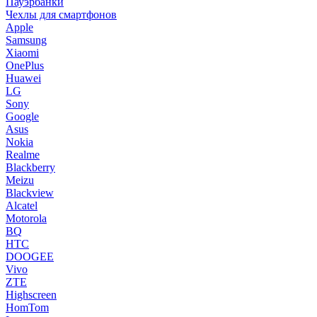
Пауэрбанки
Чехлы для смартфонов
Apple
Samsung
Xiaomi
OnePlus
Huawei
LG
Sony
Google
Asus
Nokia
Realme
Blackberry
Meizu
Blackview
Alcatel
Motorola
BQ
HTC
DOOGEE
Vivo
ZTE
Highscreen
HomTom