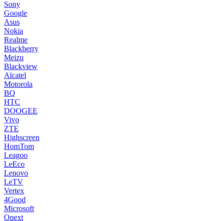
Sony
Google
Asus
Nokia
Realme
Blackberry
Meizu
Blackview
Alcatel
Motorola
BQ
HTC
DOOGEE
Vivo
ZTE
Highscreen
HomTom
Leagoo
LeEco
Lenovo
LeTV
Vertex
4Good
Microsoft
Onext