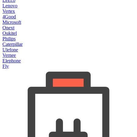
LeEco
Lenovo
Vertex
4Good
Microsoft
Onext
Oukitel
Philips
Caterpillar
Ulefone
Vernee
Elephone
Fly