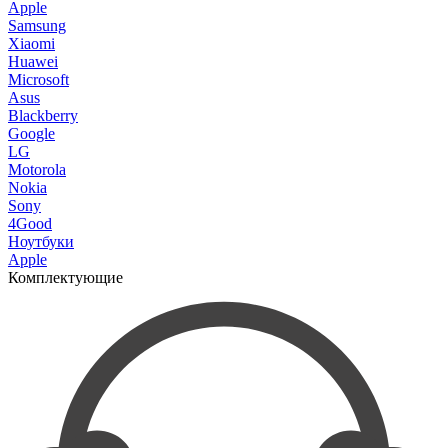
Apple
Samsung
Xiaomi
Huawei
Microsoft
Asus
Blackberry
Google
LG
Motorola
Nokia
Sony
4Good
Ноутбуки
Apple
Комплектующие