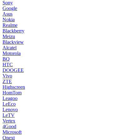
Sony
Google
Asus
Nokia
Realme
Blackberry
Meizu
Blackview
Alcatel
Motorola
BQ
HTC
DOOGEE
Vivo
ZTE
Highscreen
HomTom
Leagoo
LeEco
Lenovo
LeTV
Vertex
4Good
Microsoft
Onext