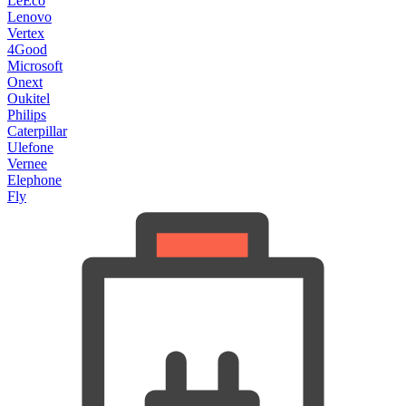
LeEco
Lenovo
Vertex
4Good
Microsoft
Onext
Oukitel
Philips
Caterpillar
Ulefone
Vernee
Elephone
Fly