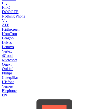
BQ
HTC
DOOGEE
Nothing Phone
Vivo
ZTE
Highscreen
HomTom
Leagoo
LeEco
Lenovo
Vertex
4Good
Microsoft
Onext
Oukitel
Philips
Caterpillar
Ulefone
Vernee
Elephone
Fly