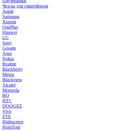
Пауэрбанки
Чехлы для смартфонов
Apple
Samsung
Xiaomi
OnePlus
Huawei
LG
Sony
Google
Asus
Nokia
Realme
Blackberry
Meizu
Blackview
Alcatel
Motorola
BQ
HTC
DOOGEE
Vivo
ZTE
Highscreen
HomTom