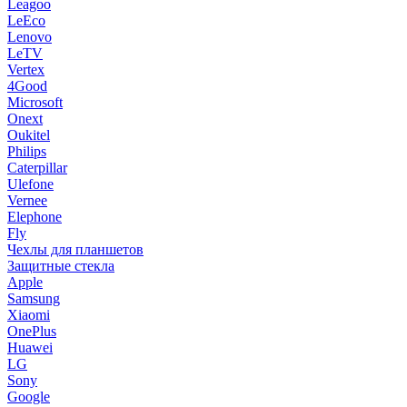
Leagoo
LeEco
Lenovo
LeTV
Vertex
4Good
Microsoft
Onext
Oukitel
Philips
Caterpillar
Ulefone
Vernee
Elephone
Fly
Чехлы для планшетов
Защитные стекла
Apple
Samsung
Xiaomi
OnePlus
Huawei
LG
Sony
Google