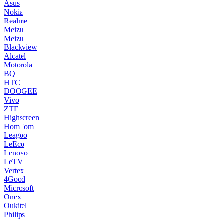
Asus
Nokia
Realme
Meizu
Meizu
Blackview
Alcatel
Motorola
BQ
HTC
DOOGEE
Vivo
ZTE
Highscreen
HomTom
Leagoo
LeEco
Lenovo
LeTV
Vertex
4Good
Microsoft
Onext
Oukitel
Philips