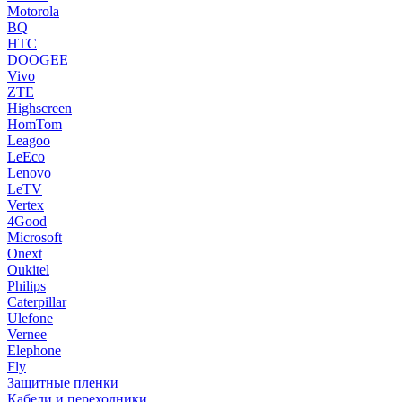
Motorola
BQ
HTC
DOOGEE
Vivo
ZTE
Highscreen
HomTom
Leagoo
LeEco
Lenovo
LeTV
Vertex
4Good
Microsoft
Onext
Oukitel
Philips
Caterpillar
Ulefone
Vernee
Elephone
Fly
Защитные пленки
Кабели и переходники