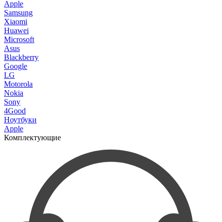
Apple
Samsung
Xiaomi
Huawei
Microsoft
Asus
Blackberry
Google
LG
Motorola
Nokia
Sony
4Good
Ноутбуки
Apple
Комплектующие