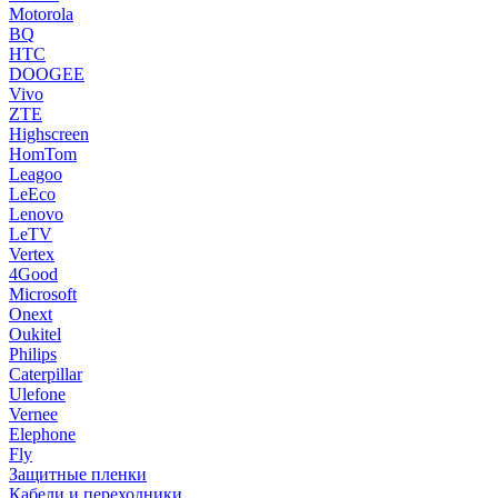
Motorola
BQ
HTC
DOOGEE
Vivo
ZTE
Highscreen
HomTom
Leagoo
LeEco
Lenovo
LeTV
Vertex
4Good
Microsoft
Onext
Oukitel
Philips
Caterpillar
Ulefone
Vernee
Elephone
Fly
Защитные пленки
Кабели и переходники