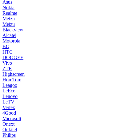
Asus
Nokia
Realme
Meizu
Meizu
Blackview
Alcatel
Motorola
BQ
HTC
DOOGEE
Vivo
ZTE
Highscreen
HomTom
Leagoo
LeEco
Lenovo
LeTV
Vertex
4Good
Microsoft
Onext
Oukitel
Philips