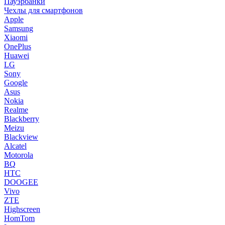
Пауэрбанки
Чехлы для смартфонов
Apple
Samsung
Xiaomi
OnePlus
Huawei
LG
Sony
Google
Asus
Nokia
Realme
Blackberry
Meizu
Blackview
Alcatel
Motorola
BQ
HTC
DOOGEE
Vivo
ZTE
Highscreen
HomTom