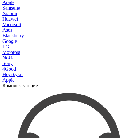
Apple
Samsung
Xiaomi
Huawei
Microsoft
Asus
Blackberry
Google
LG
Motorola
Nokia
Sony
4Good
Ноутбуки
Apple
Комплектующие