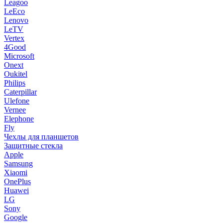
Leagoo
LeEco
Lenovo
LeTV
Vertex
4Good
Microsoft
Onext
Oukitel
Philips
Caterpillar
Ulefone
Vernee
Elephone
Fly
Чехлы для планшетов
Защитные стекла
Apple
Samsung
Xiaomi
OnePlus
Huawei
LG
Sony
Google