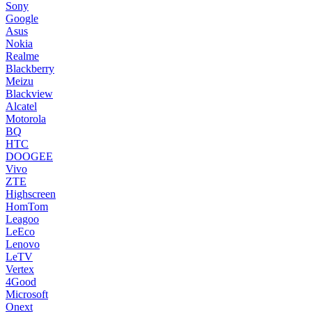
Sony
Google
Asus
Nokia
Realme
Blackberry
Meizu
Blackview
Alcatel
Motorola
BQ
HTC
DOOGEE
Vivo
ZTE
Highscreen
HomTom
Leagoo
LeEco
Lenovo
LeTV
Vertex
4Good
Microsoft
Onext