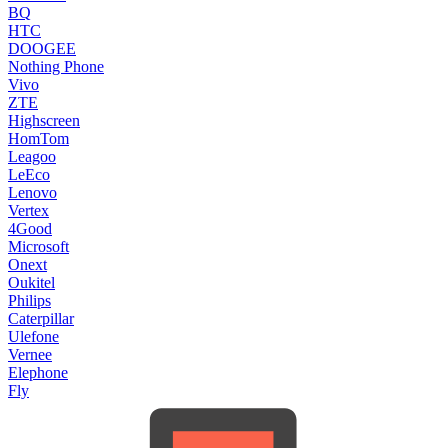
BQ
HTC
DOOGEE
Nothing Phone
Vivo
ZTE
Highscreen
HomTom
Leagoo
LeEco
Lenovo
Vertex
4Good
Microsoft
Onext
Oukitel
Philips
Caterpillar
Ulefone
Vernee
Elephone
Fly