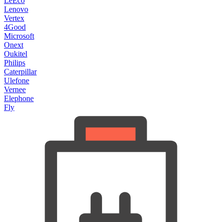
LeEco
Lenovo
Vertex
4Good
Microsoft
Onext
Oukitel
Philips
Caterpillar
Ulefone
Vernee
Elephone
Fly